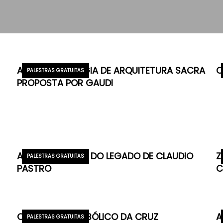
A NOVA TIPOLOGIA DE ARQUITETURA SACRA
C
PALESTRAS GRATUITAS
PROPOSTA POR GAUDI
A PRESERVAÇÃO DO LEGADO DE CLAUDIO
Z
PALESTRAS GRATUITAS
PASTRO
C
O UNIVERSO SIMBÓLICO DA CRUZ
A
PALESTRAS GRATUITAS