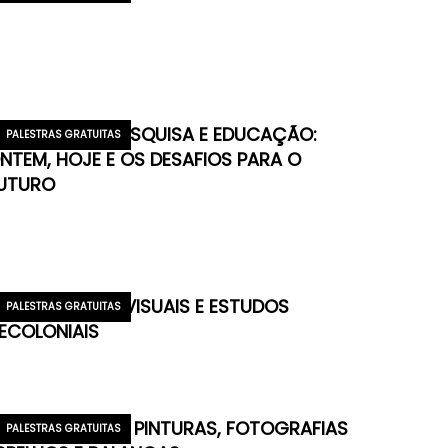
USEUS PARA PESQUISA E EDUCAÇÃO:
PALESTRAS GRATUITAS
NTEM, HOJE E OS DESAFIOS PARA O
UTURO
MAGEM, ARTES VISUAIS E ESTUDOS
PALESTRAS GRATUITAS
ECOLONIAIS
ULHERES ENTRE PINTURAS, FOTOGRAFIAS
PALESTRAS GRATUITAS