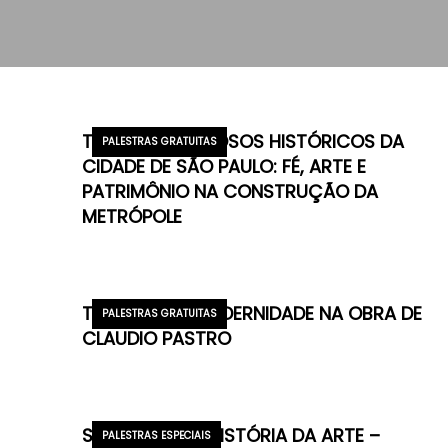
TEMPLOS RELIGIOSOS HISTÓRICOS DA
PALESTRAS GRATUITAS
CIDADE DE SÃO PAULO: FÉ, ARTE E
PATRIMÔNIO NA CONSTRUÇÃO DA
METRÓPOLE
TRADIÇÃO E MODERNIDADE NA OBRA DE
PALESTRAS GRATUITAS
CLAUDIO PASTRO
SEMINÁRIO EM HISTÓRIA DA ARTE –
PALESTRAS ESPECIAIS