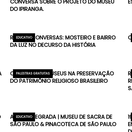
CONVERSA SOBRE O PROJETO DO MUSEU
E
DO IPIRANGA.
REDE DE CONVERSAS: MOSTEIRO E BAIRRO
O
EDUCATIVO
DA LUZ NO DECURSO DA HISTÓRIA
A
O PODER DOS MUSEUS NA PRESERVAÇÃO
R
PALESTRAS GRATUITAS
DO PATRIMÔNIO RELIGIOSO BRASILEIRO
R
S
O
AÇÃO INTEGRADA | MUSEU DE SACRA DE
1
EDUCATIVO
SÃO PAULO & PINACOTECA DE SÃO PAULO
E
D