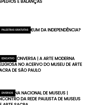
SPELHOS E BALANÇAS
 QUE FOI O TE DEUM DA INDEPENDÊNCIA?
PALESTRAS GRATUITAS
EDE DE CONVERSA | A ARTE MODERNA
EDUCATIVO
ELIGIOSA NO ACERVO DO MUSEU DE ARTE
ACRA DE SÃO PAULO
9ª SEMANA NACIONAL DE MUSEUS |
DIVERSOS
NCONTRO DA REDE PAULISTA DE MUSEUS
E ARTE SACRA