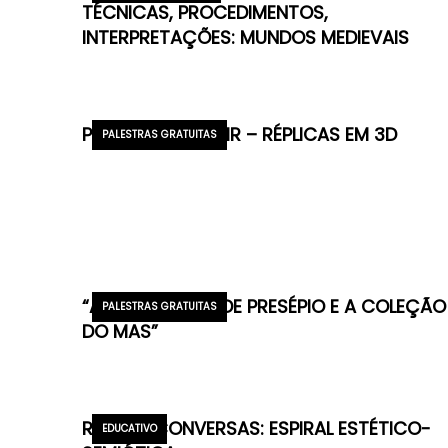
TÉCNICAS, PROCEDIMENTOS,
INTERPRETAÇÕES: MUNDOS MEDIEVAIS
PARA VER E SENTIR – RÉPLICAS EM 3D
PALESTRAS GRATUITAS
“AS TRADIÇÕES DE PRESÉPIO E A COLEÇÃO
PALESTRAS GRATUITAS
DO MAS”
REDE DE CONVERSAS: ESPIRAL ESTÉTICO-
EDUCATIVO