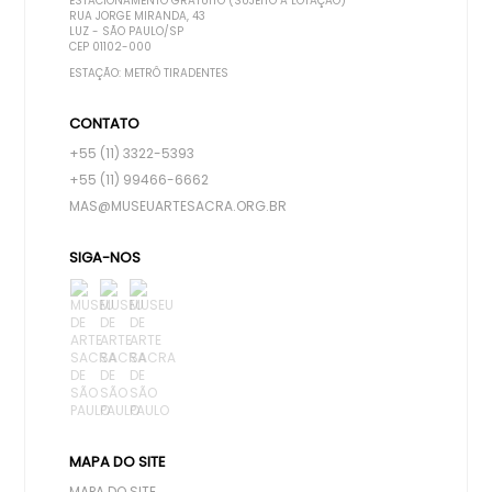
ESTACIONAMENTO GRATUITO (SUJEITO A LOTAÇÃO)
RUA JORGE MIRANDA, 43
LUZ - SÃO PAULO/SP
CEP 01102-000
ESTAÇÃO: METRÔ TIRADENTES
CONTATO
+55 (11) 3322-5393
+55 (11) 99466-6662
MAS@MUSEUARTESACRA.ORG.BR
SIGA-NOS
MAPA DO SITE
MAPA DO SITE