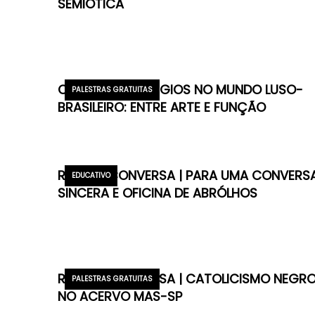
SEMIÓTICA
OS RETRATOS RÉGIOS NO MUNDO LUSO-
PALESTRAS GRATUITAS
BRASILEIRO: ENTRE ARTE E FUNÇÃO
REDE DE CONVERSA | PARA UMA CONVERS
EDUCATIVO
SINCERA E OFICINA DE ABRÓLHOS
REDE DE CONVERSA | CATOLICISMO NEGR
PALESTRAS GRATUITAS
NO ACERVO MAS-SP