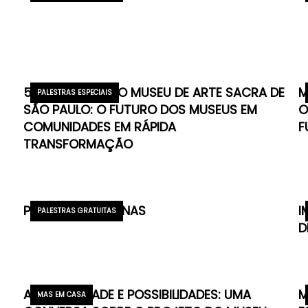
5º WEBINÁRIO DO MUSEU DE ARTE SACRA DE
M
PALESTRAS ESPECIAIS
SÃO PAULO: O FUTURO DOS MUSEUS EM
O
COMUNIDADES EM RÁPIDA
F
TRANSFORMAÇÃO
POÉTICAS FEMININAS
I
PALESTRAS GRATUITAS
D
ACESSIBILIDADE E POSSIBILIDADES: UMA
M
MAS EM CASA