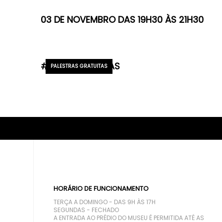
03 DE NOVEMBRO DAS 19H30 ÀS 21H30
#CONVERSASMAS
PALESTRAS GRATUITAS
HORÁRIO DE FUNCIONAMENTO
TERÇA A DOMINGO - DAS 9H ÀS 17H
SEGUNDAS - FECHADO
A ENTRADA AO PRÉDIO DO MUSEU É PERMITIDA ATÉ AS