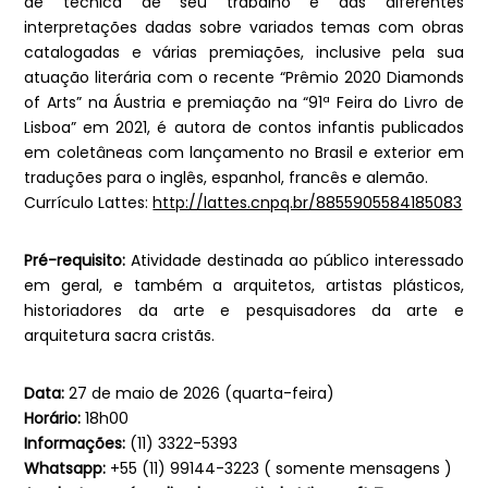
de técnica de seu trabalho e das diferentes
interpretações dadas sobre variados temas com obras
catalogadas e várias premiações, inclusive pela sua
atuação literária com o recente “Prêmio 2020 Diamonds
of Arts” na Áustria e premiação na “91ª Feira do Livro de
Lisboa” em 2021, é autora de contos infantis publicados
em coletâneas com lançamento no Brasil e exterior em
traduções para o inglês, espanhol, francês e alemão.
Currículo Lattes:
http://lattes.cnpq.br/8855905584185083
Pré-requisito:
Atividade destinada ao público interessado
em geral, e também a arquitetos, artistas plásticos,
historiadores da arte e pesquisadores da arte e
arquitetura sacra cristãs.
Data:
27 de maio de 2026 (quarta-feira)
Horário:
18h00
Informações:
(11) 3322-5393
Whatsapp:
+55 (11) 99144-3223 ( somente mensagens )