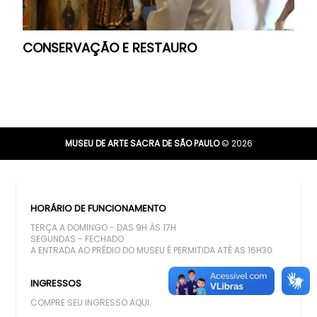
CONSERVAÇÃO E RESTAURO
MUSEU DE ARTE SACRA DE SÃO PAULO
© 2026
HORÁRIO DE FUNCIONAMENTO
TERÇA A DOMINGO - DAS 9H ÀS 17H
SEGUNDAS - FECHADO
A ENTRADA AO PRÉDIO DO MUSEU É PERMITIDA ATÉ AS 16H30.
INGRESSOS
COMPRE SEU INGRESSO AQUI.