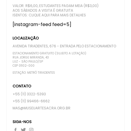
VALOR: R$6,00, ESTUDANTES PAGAM MEIA (R$3,00)
AOS SÁBADOS A VISITA É GRATUITA
ISENTOS:
CLIQUE AQUI PARA MAIS DETALHES
[instagram-feed feed=5]
LOCALIZAÇÃO
AVENIDA TIRADENTES, 676 - ENTRADA PELO ESTACIONAMENTO
ESTACIONAMENTO GRATUITO (SUJEITO A LOTAÇÃO)
RUA JORGE MIRANDA, 43
LUZ - SÃO PAULO/SP
CEP 01102-000
ESTAÇÃO: METRÔ TIRADENTES
CONTATO
+55 (11) 3322-5393
+55 (11) 99466-6662
MAS@MUSEUARTESACRA.ORG.BR
SIGA-NOS