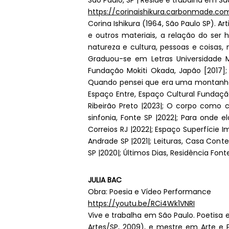
São Paulo, SP | Reside e trabalha em S
https://corinaishikura.carbonmade.co
Corina Ishikura (1964, São Paulo SP). Ar
e outros materiais, a relação do s
natureza e cultura, pessoas e coisas
Graduou-se em Letras Universidade M
Fundação Mokiti Okada, Japão [2017]; 
Quando pensei que era uma montanha, 
Espaço Entre, Espaço Cultural Fundaçã
Ribeirão Preto |2023|; O corpo como
sinfonia, Fonte SP |2022|; Para onde 
Correios RJ |2022|; Espaço Superfície
Andrade SP |2021|; Leituras, Casa Cont
SP |2020|; Últimos Dias, Residência Fonte
JULIA BAC
Obra: Poesia e Vídeo Performance
https://youtu.be/RCi4Wk1VNRI
Vive e trabalha em São Paulo. Poetisa e
Artes/SP, 2009), e mestre em Arte e Pa