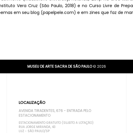
stituto Vera Cruz (São Paulo, 2018) e no Curso Livre de Prep
 poemas em seu blog (papelpele.com) e em zines que faz de ma
MUSEU DE ARTE SACRA DE SÃO PAULO
© 2026
LOCALIZAÇÃO
AVENIDA TIRADENTES, 676 - ENTRADA PELO
ESTACIONAMENTO
ESTACIONAMENTO GRATUITO (SUJEITO A LOTAÇÃO)
RUA JORGE MIRANDA, 43
LUZ - SÃO PAULO/SP