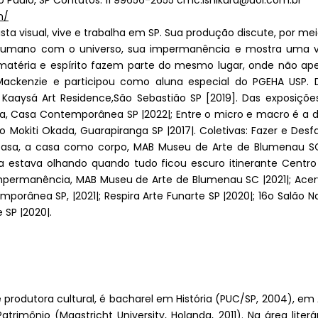
ão Paulo, SP Contatos: 11 99656-2655 cmc.ishikura@uol.com.br
m/
tista visual, vive e trabalha em SP. Sua produção discute, por m
er humano com o universo, sua impermanência e mostra um
, matéria e espírito fazem parte do mesmo lugar, onde não ap
ackenzie e participou como aluna especial do PGEHA USP. D
Kaaysá Art Residence,São Sebastião SP [2019]. Das exposições 
Casa Contemporânea SP |2022|; Entre o micro e macro é a distâ
o Mokiti Okada, Guarapiranga SP |2017|. Coletivas: Fazer e Des
 casa, a casa como corpo, MAB Museu de Arte de Blumenau SC 
ela estava olhando quando tudo ficou escuro itinerante Centro 
 Impermanência, MAB Museu de Arte de Blumenau SC |2021|; Acerv
emporânea SP, |2021|; Respira Arte Funarte SP |2020|; 16o Salão
 SP |2020|.
 produtora cultural, é bacharel em História (PUC/SP, 2004), em A
trimônio (Maastricht University, Holanda, 2011). Na área lite