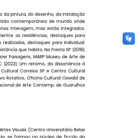
eio da pintura, do desenho, da instalação
a visão contemporânea de mundo onde
enas interagem, mas estão integrados.
entre as residências, destaques para
realizadas, destaques para Individual:
ncia que habito, Na Fresta SP |2018|;
fazer Paisagens, MARP Museu de Arte de
|2022|; Um retorno, da dissonância à
Cultural Correios SP e Centro Cultural
o Rotativo, Oficina Cultural Oswald de
 Nacional de Arte Contemp. de Guarulhos
rtes Visuais (Centro Universitário Belas
rária, se formou no núcleo de ficção do