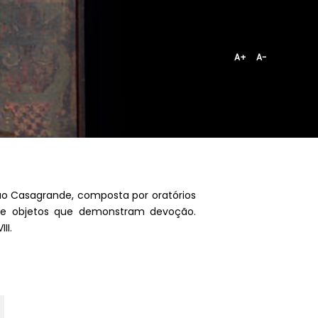
A+
A-
ão Casagrande, composta por oratórios
ria e objetos que demonstram devoção.
II.