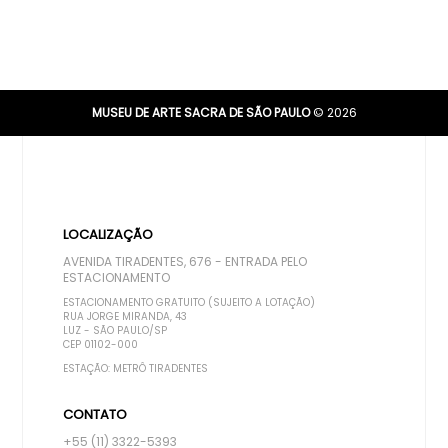
MUSEU DE ARTE SACRA DE SÃO PAULO
© 2026
LOCALIZAÇÃO
AVENIDA TIRADENTES, 676 - ENTRADA PELO
ESTACIONAMENTO
ESTACIONAMENTO GRATUITO (SUJEITO A LOTAÇÃO)
RUA JORGE MIRANDA, 43
LUZ - SÃO PAULO/SP
CEP 01102-000
ESTAÇÃO: METRÔ TIRADENTES
CONTATO
+55 (11) 3322-5393