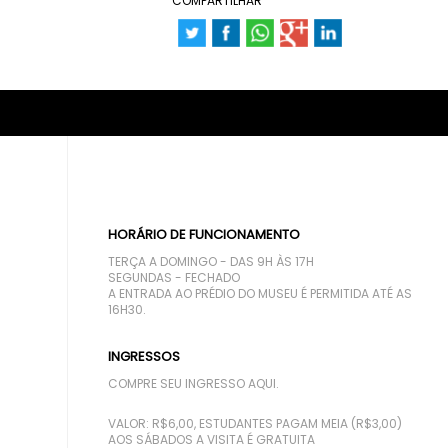
COMPARTILHAR
HORÁRIO DE FUNCIONAMENTO
TERÇA A DOMINGO - DAS 9H ÀS 17H
SEGUNDAS - FECHADO
A ENTRADA AO PRÉDIO DO MUSEU É PERMITIDA ATÉ AS
16H30.
INGRESSOS
COMPRE SEU INGRESSO AQUI.
VALOR: R$6,00, ESTUDANTES PAGAM MEIA (R$3,00)
AOS SÁBADOS A VISITA É GRATUITA