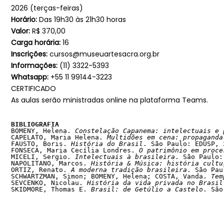
2026 (terças-feiras)
Horário:
Das 19h30 às 21h30 horas
Valor:
R$ 370,00
Carga horária:
16
Inscrições:
cursos@museuartesacra.org.br
Informações:
(11) 3322-5393
Whatsapp:
+55 11 99144-3223
CERTIFICADO
As aulas serão ministradas online na plataforma Teams.
BIBLIOGRAFIA
BOMENY, Helena. 
Constelação Capanema: intelectuais e 
CAPELATO, Maria Helena. 
Multidões em cena: propaganda
FAUSTO, Boris. 
História do Brasil
. São Paulo: EDUSP, 
FONSECA, Maria Cecília Londres. 
O patrimônio em proce
MICELI, Sergio. 
Intelectuais à brasileira
. São Paulo:
NAPOLITANO, Marcos. 
História & Música: história cultu
ORTIZ, Renato. 
A moderna tradição brasileira
. São Pau
SCHWARTZMAN, Simon; BOMENY, Helena; COSTA, Vanda. 
Tem
SEVCENKO, Nicolau. 
História da vida privada no Brasil
SKIDMORE, Thomas E. 
Brasil: de Getúlio a Castelo
. São