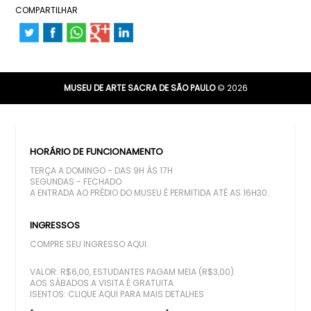
COMPARTILHAR
MUSEU DE ARTE SACRA DE SÃO PAULO
© 2026
HORÁRIO DE FUNCIONAMENTO
TERÇA A DOMINGO - DAS 9H ÀS 17H
SEGUNDAS - FECHADO
A ENTRADA AO PRÉDIO DO MUSEU É PERMITIDA ATÉ AS 16H30.
INGRESSOS
COMPRE SEU INGRESSO AQUI.
VALOR: R$6,00, ESTUDANTES PAGAM MEIA (R$3,00)
AOS SÁBADOS A VISITA É GRATUITA
ISENTOS:
CLIQUE AQUI PARA MAIS DETALHES