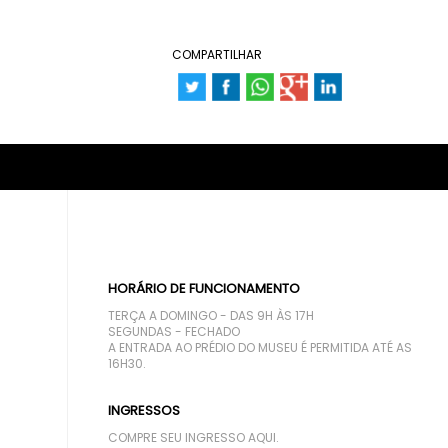
COMPARTILHAR
HORÁRIO DE FUNCIONAMENTO
TERÇA A DOMINGO - DAS 9H ÀS 17H
SEGUNDAS - FECHADO
A ENTRADA AO PRÉDIO DO MUSEU É PERMITIDA ATÉ AS
16H30.
INGRESSOS
COMPRE SEU INGRESSO AQUI.