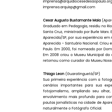
imprensa@arquidiocesedesaopaulo.org
imprensa.arquisp@gmail.com
Cesar Augusto Bustamante Maia
(Apar
Graduado em Pedagogia, residiu no Rio
Santa Cruz, ministrado por Burle Marx. E
Aparecida/SP, por sua experiência em
Aparecida – Santuário Nacional. Criou
Paulo. Em 2000, foi nomeado por Dom A
Em 2008 criou o Museu Municipal da c
retornou como curador do Museu Nossa
Thiago Leon
(Guaratinguetá/SP)
Sua primeira experiência com a fotogr
cenários importantes para sua ex
fotojornalismo, ampliando seu olh
envolvimento mais profundo para com
pautas jornalísticas na cidade de Apar
naturalmente o Fotógrafo Oficial.