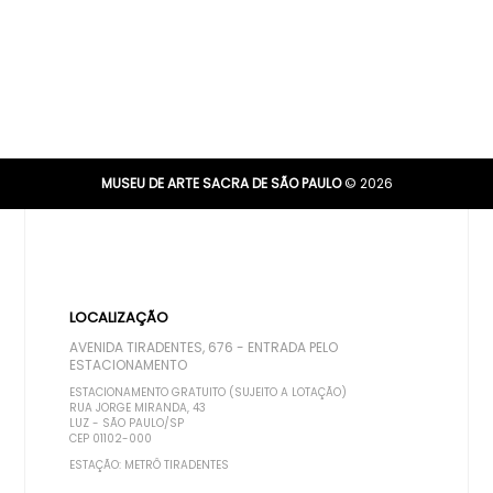
MUSEU DE ARTE SACRA DE SÃO PAULO
© 2026
LOCALIZAÇÃO
AVENIDA TIRADENTES, 676 - ENTRADA PELO
ESTACIONAMENTO
ESTACIONAMENTO GRATUITO (SUJEITO A LOTAÇÃO)
RUA JORGE MIRANDA, 43
LUZ - SÃO PAULO/SP
CEP 01102-000
ESTAÇÃO: METRÔ TIRADENTES