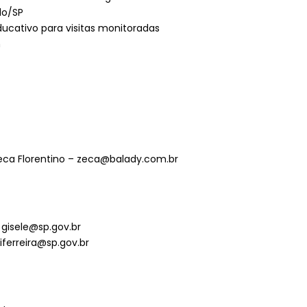
lo/SP
ucativo para visitas monitoradas
h
 Zeca Florentino – zeca@balady.com.br
– gisele@sp.gov.br
viferreira@sp.gov.br