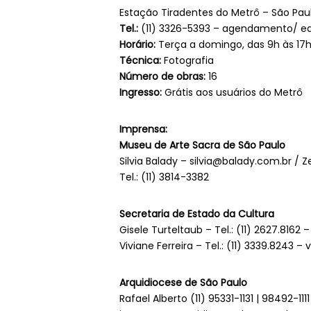
Estação Tiradentes do Metrô – São Pau
Tel.:
(11) 3326-5393 – agendamento/ ed
Horário:
Terça a domingo, das 9h às 17
Técnica:
Fotografia
Número de obras:
16
Ingresso:
Grátis aos usuários do Metrô
Imprensa:
Museu de Arte Sacra de São Paulo
Silvia Balady – silvia@balady.com.br /
Tel.: (11) 3814-3382
Secretaria de Estado da Cultura
Gisele Turteltaub – Tel.: (11) 2627.8162 
Viviane Ferreira – Tel.: (11) 3339.8243 – 
Arquidiocese de São Paulo
Rafael Alberto (11) 95331-1131 | 98492-1111