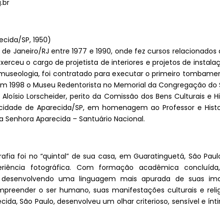
.br
ecida/SP, 1950)
 de Janeiro/RJ entre 1977 e 1990, onde fez cursos relacionado
xerceu o cargo de projetista de interiores e projetos de instala
 museologia, foi contratado para executar o primeiro tombam
 em 1998 o Museu Redentorista no Memorial da Congregação do 
loísio Lorscheider, perito da Comissão dos Bens Culturais e Hi
idade de Aparecida/SP, em homenagem ao Professor e Histori
 Senhora Aparecida – Santuário Nacional.
afia foi no “quintal” de sua casa, em Guaratinguetá, São Paulo
periência fotográfica. Com formação acadêmica concluíd
ar, desenvolvendo uma linguagem mais apurada de suas 
preender o ser humano, suas manifestações culturais e relig
ecida, São Paulo, desenvolveu um olhar criterioso, sensível e ín