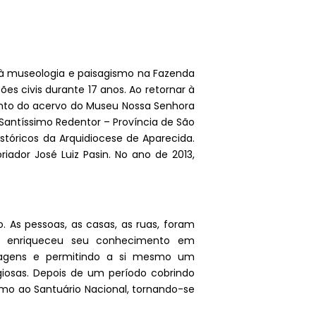
s à museologia e paisagismo na Fazenda
ções civis durante 17 anos. Ao retornar à
ento do acervo do Museu Nossa Senhora
Santíssimo Redentor – Província de São
stóricos da Arquidiocese de Aparecida.
ador José Luiz Pasin. No ano de 2013,
. As pessoas, as casas, as ruas, foram
a, enriqueceu seu conhecimento em
imagens e permitindo a si mesmo um
iosas. Depois de um período cobrindo
timo ao Santuário Nacional, tornando-se