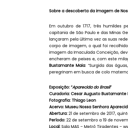
Sobre a descoberta da imagem de Nos
Em outubro de 1717, três humildes 
capitania de São Paulo e das Minas Ge
lançaram pela última vez as suas red
corpo de imagem, o qual foi recolhi
imagem da Imaculada Conceição, devo
encheram de peixes e, com este milagr
Bustamante Maia
: “Surgida das águas
peregrinam em busca de colo materno: 
Exposição: “
Aparecida do Brasil
”
Curadoria: Cesar Augusto Bustamante
Fotografia: Thiago Leon
Acervo: Museu Nossa Senhora Apareci
Abertura:
21 de setembro de 2017, quinta
Período:
22 de setembro a 19 de novem
Local:
Sala MAS – Metrô Tiradentes – w