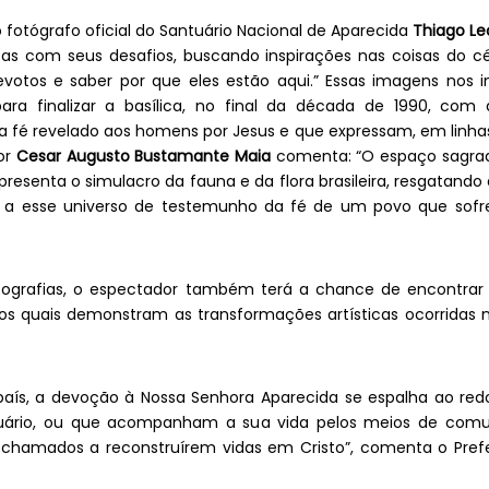
 fotógrafo oficial do Santuário Nacional de Aparecida
Thiago Le
as com seus desafios, buscando inspirações nas coisas do cé
otos e saber por que eles estão aqui.” Essas imagens nos i
para finalizar a basílica, no final da década de 1990, co
 fé revelado aos homens por Jesus e que expressam, em linhas
dor
Cesar Augusto Bustamante Maia
comenta: “O espaço sagrad
presenta o simulacro da fauna e da flora brasileira, resgatando
os a esse universo de testemunho da fé de um povo que sof
tografias, o espectador também terá a chance de encontrar 
 os quais demonstram as transformações artísticas ocorridas 
 país, a devoção à Nossa Senhora Aparecida se espalha ao red
tuário, ou que acompanham a sua vida pelos meios de comu
 chamados a reconstruírem vidas em Cristo”, comenta o Prefei