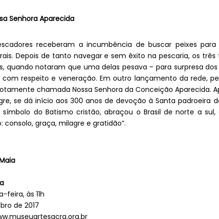
sa Senhora Aparecida
pescadores receberam a incumbência de buscar peixes par
rais. Depois de tanto navegar e sem êxito na pescaria, os trê
es, quando notaram que uma delas pesava – para surpresa dos 
do com respeito e veneração. Em outro lançamento da rede, 
tamente chamada Nossa Senhora da Conceição Aparecida. Ap
e, se dá início aos 300 anos de devoção à Santa padroeira do
, símbolo do Batismo cristão, abraçou o Brasil de norte a su
consolo, graça, milagre e gratidão”.
 Maia
da
-feira, às 11h
bro de 2017
ww.museuartesacra.org.br