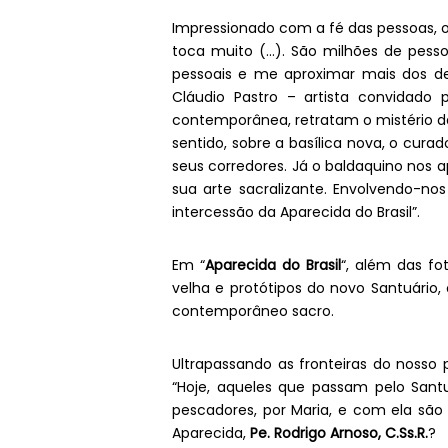
Impressionado com a fé das pessoas, o
toca muito (…). São milhões de pesso
pessoais e me aproximar mais dos dev
Cláudio Pastro – artista convidado 
contemporânea, retratam o mistério da
sentido, sobre a basílica nova, o cura
seus corredores. Já o baldaquino nos a
sua arte sacralizante. Envolvendo-n
intercessão da Aparecida do Brasil”.
Em “
Aparecida do Brasil
“, além das fo
velha e protótipos do novo Santuário,
contemporâneo sacro.
Ultrapassando as fronteiras do nosso
“Hoje, aqueles que passam pelo San
pescadores, por Maria, e com ela são
Aparecida,
Pe. Rodrigo Arnoso, C.Ss.R.
?