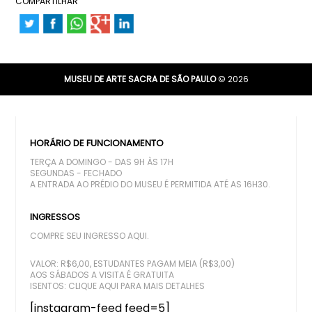
COMPARTILHAR
MUSEU DE ARTE SACRA DE SÃO PAULO
© 2026
HORÁRIO DE FUNCIONAMENTO
TERÇA A DOMINGO - DAS 9H ÀS 17H
SEGUNDAS - FECHADO
A ENTRADA AO PRÉDIO DO MUSEU É PERMITIDA ATÉ AS 16H30.
INGRESSOS
COMPRE SEU INGRESSO AQUI.
VALOR: R$6,00, ESTUDANTES PAGAM MEIA (R$3,00)
AOS SÁBADOS A VISITA É GRATUITA
ISENTOS:
CLIQUE AQUI PARA MAIS DETALHES
[instagram-feed feed=5]