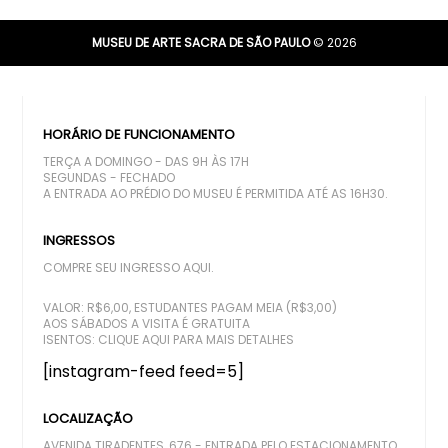
MUSEU DE ARTE SACRA DE SÃO PAULO
© 2026
HORÁRIO DE FUNCIONAMENTO
TERÇA A DOMINGO - DAS 9H ÀS 17H
SEGUNDAS - FECHADO
A ENTRADA AO PRÉDIO DO MUSEU É PERMITIDA ATÉ AS 16H30.
INGRESSOS
COMPRE SEU INGRESSO AQUI.
VALOR: R$6,00, ESTUDANTES PAGAM MEIA (R$3,00)
AOS SÁBADOS A VISITA É GRATUITA
ISENTOS:
CLIQUE AQUI PARA MAIS DETALHES
[instagram-feed feed=5]
LOCALIZAÇÃO
AVENIDA TIRADENTES, 676 - ENTRADA PELO ESTACIONAMENTO