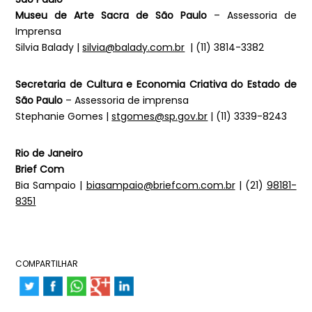
Museu de Arte Sacra de São Paulo
– Assessoria de
Imprensa
Silvia Balady |
silvia@balady.com.br
| (11) 3814-3382
Secretaria de Cultura e Economia Criativa do Estado de
São Paulo
– Assessoria de imprensa
Stephanie Gomes |
stgomes@sp.gov.br
| (11) 3339-8243
Rio de Janeiro
Brief Com
Bia Sampaio |
biasampaio@briefcom.com.br
| (21)
98181-
8351
COMPARTILHAR