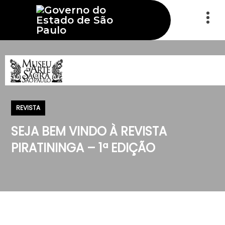
REVISTA
SEJA BEM VINDO À REVISTA
PIRATININGA – 1ª EDIÇÃO