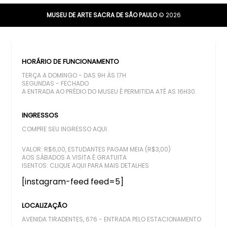
MUSEU DE ARTE SACRA DE SÃO PAULO
© 2026
HORÁRIO DE FUNCIONAMENTO
TERÇA A DOMINGO - DAS 9H ÀS 17H
SEGUNDAS - FECHADO
A ENTRADA AO PRÉDIO DO MUSEU É PERMITIDA ATÉ AS 16H30.
INGRESSOS
COMPRE SEU INGRESSO AQUI.
VALOR: R$6,00, ESTUDANTES PAGAM MEIA (R$3,00)
AOS SÁBADOS A VISITA É GRATUITA
ISENTOS:
CLIQUE AQUI PARA MAIS DETALHES
[instagram-feed feed=5]
LOCALIZAÇÃO
AVENIDA TIRADENTES, 676 - ENTRADA PELO ESTACIONAMENTO