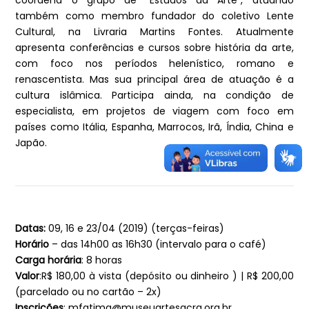
coordena o grupo de “Estudos da Arte”, atuando
também como membro fundador do coletivo Lente
Cultural, na Livraria Martins Fontes. Atualmente
apresenta conferências e cursos sobre história da arte,
com foco nos períodos helenístico, romano e
renascentista. Mas sua principal área de atuação é a
cultura islâmica. Participa ainda, na condição de
especialista, em projetos de viagem com foco em
países como Itália, Espanha, Marrocos, Irã, Índia, China e
Japão.
Datas:
09, 16 e 23/04 (2019) (terças-feiras)
Horário
– das 14h00 as 16h30 (intervalo para o café)
Carga horária
: 8 horas
Valor
:R$ 180,00 à vista (depósito ou dinheiro ) | R$ 200,00
(parcelado ou no cartão – 2x)
Inscrições
:
mfatima@museuartesacra.org.br