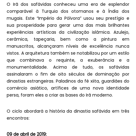
O Irã dos safávidas conheceu uma era de esplendor
comparável à Turquia dos otomanos e à Índia dos
mugais. Este “Império da Pólvora” usou seu prestígio e
sua prosperidade para gerar uma das mais brilhantes
experiências artísticas da civilização islâmica. Azulejo,
cerâmica, tapeçaria, bem como a pintura em
manuscritos, alcançaram níveis de excelência nunca
vistos. A arquitetura também se notabilizou por um estilo
que combinava o requinte, a exuberância e a
monumentalidade. Acima de tudo, os safávidas
assinalaram o fim de oito séculos de dominação por
dinastias estrangeiras. Paladinos da fé xiita, guardiães do
comércio asiático, artífices de uma nova identidade
persa, foram eles a criar as bases do Irã moderno.
O ciclo abordará a história da dinastia safávida em três
encontros:
09 de abril de 2019: