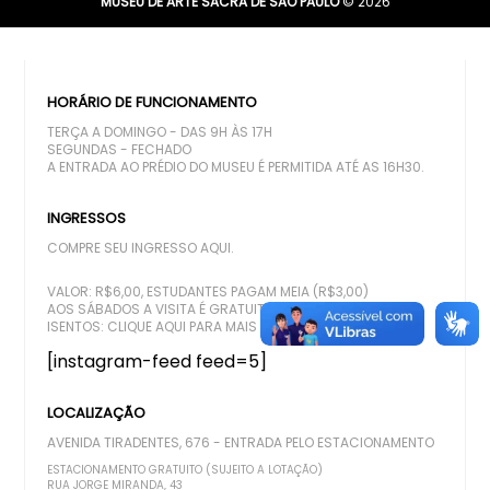
MUSEU DE ARTE SACRA DE SÃO PAULO
© 2026
HORÁRIO DE FUNCIONAMENTO
TERÇA A DOMINGO - DAS 9H ÀS 17H
SEGUNDAS - FECHADO
A ENTRADA AO PRÉDIO DO MUSEU É PERMITIDA ATÉ AS 16H30.
INGRESSOS
COMPRE SEU INGRESSO AQUI.
VALOR: R$6,00, ESTUDANTES PAGAM MEIA (R$3,00)
AOS SÁBADOS A VISITA É GRATUITA
ISENTOS:
CLIQUE AQUI PARA MAIS DETALHES
[instagram-feed feed=5]
LOCALIZAÇÃO
AVENIDA TIRADENTES, 676 - ENTRADA PELO ESTACIONAMENTO
ESTACIONAMENTO GRATUITO (SUJEITO A LOTAÇÃO)
RUA JORGE MIRANDA, 43