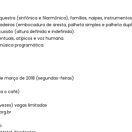
rquestra (sinfônica e filarmônica), famílias, naipes, instrumento
madeiras (embocadura de aresta, palheta simples e palheta dupl
ussão (altura definida e indefinida).
entuais, atípicos e voz humana.
música programática.
 de março de 2018 (segundas-feiras)
ra o café)
 vezes) vagas limitadas
rg.br
o