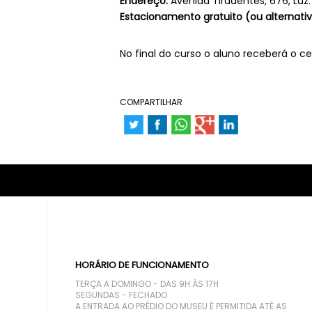
Endereço:
Avenida Tiradentes, 676, Luz.
Estacionamento gratuito (ou alternati
No final do curso o aluno receberá o cer
COMPARTILHAR
HORÁRIO DE FUNCIONAMENTO
TERÇA A DOMINGO - DAS 9H ÀS 17H
SEGUNDAS - FECHADO
A ENTRADA AO PRÉDIO DO MUSEU É PERMITIDA ATÉ AS