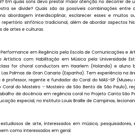
l? Em quais sons devo prestar maior atenção no decorrer d
ra se divide? Quais são as possíveis combinações entre 
 abordagem interdisciplinar, esclarecer esses e muitos o
repertório sinfônico tradicional, além de abordar aspectos hi
de artes e culturas.
Performance em Regência pela Escola de Comunicações e Arte
 Artística com Habilitação em Música pela Universidade Es
erclass for choral conductors em Haarlem (Holanda) e aluno
de Las Palmas de Gran Canaria (Espanha). Tem experiência na á
 é professor, regente e fundador do Coral do MAS-SP (Museu d
o Coral do Mosteiro – Mosteiro de São Bento de São Paulo), re
abalho de docência em regência coral no Projeto Canta São Pau
ação especial, no Instituto Louis Braille de Campinas, lecionand
studiosos de arte, interessados em música, pesquisadores, 
 bem como interessados em geral.