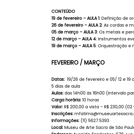
CONTEÚDO
19 de fevereiro – AULA 1
: Definição de o
26 de fevereiro – AULA 2
: As cordas e 
05 de março – AULA 3
: Os metais e perc
12 de março – AULA 4
: Instrumentos ev
19 de março – AULA 5
: Orquestração e 
FEVEREIRO
/
MARÇO
Datas:
19/26 de fevereiro e 05/ 12 e 19
5 dias de aula
Aulas:
das 14h00 às 16h00 (intervalo pa
Carga horária:
10 horas
Valor:
R$ 200,00 a vista – R$ 230,00 (02
Inscrições:
mfatima@museuartesacra.o
Informações:
(11) 5627.5393
Local:
Museu de Arte Sacra de São Paul