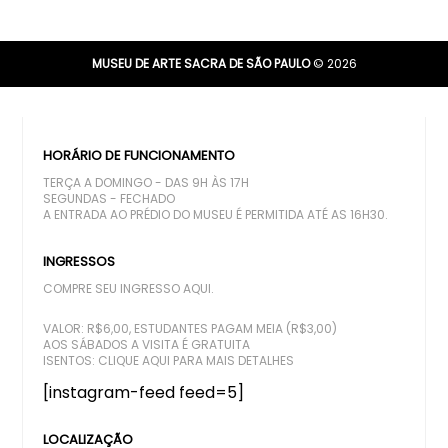
MUSEU DE ARTE SACRA DE SÃO PAULO
© 2026
HORÁRIO DE FUNCIONAMENTO
TERÇA A DOMINGO - DAS 9H ÀS 17H
SEGUNDAS - FECHADO
A ENTRADA AO PRÉDIO DO MUSEU É PERMITIDA ATÉ AS 16H30.
INGRESSOS
COMPRE SEU INGRESSO AQUI.
VALOR: R$6,00, ESTUDANTES PAGAM MEIA (R$3,00)
AOS SÁBADOS A VISITA É GRATUITA
ISENTOS:
CLIQUE AQUI PARA MAIS DETALHES
[instagram-feed feed=5]
LOCALIZAÇÃO