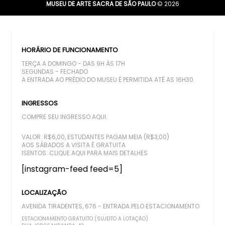
MUSEU DE ARTE SACRA DE SÃO PAULO
© 2026
HORÁRIO DE FUNCIONAMENTO
TERÇA A DOMINGO - DAS 9H ÀS 17H
SEGUNDAS - FECHADO
A ENTRADA AO PRÉDIO DO MUSEU É PERMITIDA ATÉ AS 16H30.
INGRESSOS
COMPRE SEU INGRESSO AQUI.
VALOR: R$6,00, ESTUDANTES PAGAM MEIA (R$3,00)
AOS SÁBADOS A VISITA É GRATUITA
ISENTOS:
CLIQUE AQUI PARA MAIS DETALHES
[instagram-feed feed=5]
LOCALIZAÇÃO
AVENIDA TIRADENTES, 676 - ENTRADA PELO ESTACIONAMENTO
ESTACIONAMENTO GRATUITO (SUJEITO A LOTAÇÃO)