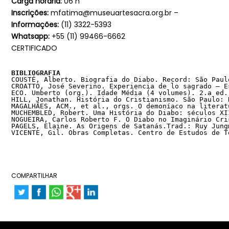
Carga horária:
06 h
Inscrições:
mfatima@museuartesacra.org.br –
Informações:
(11) 3322-5393
Whatsapp:
+55 (11) 99466-6662
CERTIFICADO
BIBLIOGRAFIA
COUSTÉ, Alberto. Biografia do Diabo. Record: São Paul
CROATTO, José Severino. Experiencia de lo sagrado – E
ECO. Umberto (org.). Idade Média (4 volumes). 2.a ed.
HILL, Jonathan. História do Cristianismo. São Paulo: 
MAGALHÃES, ACM., et al., orgs. O demoníaco na literat
MUCHEMBLED, Robert. Uma História do Diabo: séculos XI
NOGUEIRA, Carlos Roberto F. O Diabo no Imaginário Cri
PAGELS, Elaine. As Origens de Satanás.Trad.: Ruy Jung
VICENTE, Gil. Obras Completas. Centro de Estudos de T
COMPARTILHAR