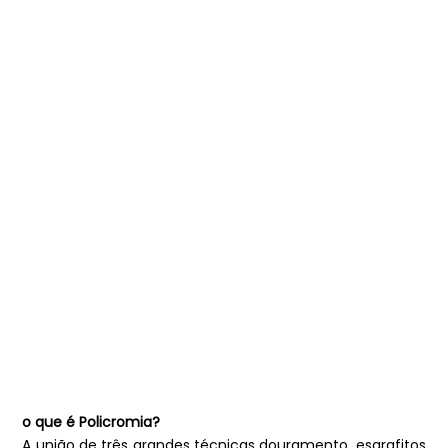
o que é Policromia?
A união de três grandes técnicas douramento, esgrafitos