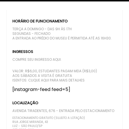
HORÁRIO DE FUNCIONAMENTO
TERÇA A DOMINGO - DAS 9H ÀS 17H
SEGUNDAS - FECHADO
A ENTRADA AO PRÉDIO DO MUSEU É PERMITIDA ATÉ AS 16H30.
INGRESSOS
COMPRE SEU INGRESSO AQUI.
VALOR: R$6,00, ESTUDANTES PAGAM MEIA (R$3,00)
AOS SÁBADOS A VISITA É GRATUITA
ISENTOS:
CLIQUE AQUI PARA MAIS DETALHES
[instagram-feed feed=5]
LOCALIZAÇÃO
AVENIDA TIRADENTES, 676 - ENTRADA PELO ESTACIONAMENTO
ESTACIONAMENTO GRATUITO (SUJEITO A LOTAÇÃO)
RUA JORGE MIRANDA, 43
LUZ - SÃO PAULO/SP