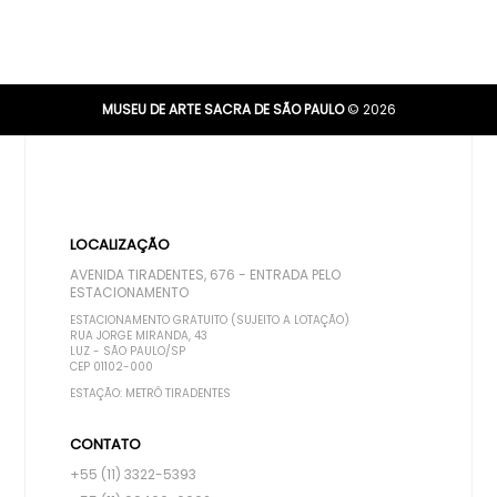
MUSEU DE ARTE SACRA DE SÃO PAULO
© 2026
LOCALIZAÇÃO
AVENIDA TIRADENTES, 676 - ENTRADA PELO
ESTACIONAMENTO
ESTACIONAMENTO GRATUITO (SUJEITO A LOTAÇÃO)
RUA JORGE MIRANDA, 43
LUZ - SÃO PAULO/SP
CEP 01102-000
ESTAÇÃO: METRÔ TIRADENTES
CONTATO
+55 (11) 3322-5393