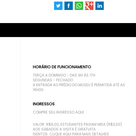
HORÁRIO DE FUNCIONAMENTO
TERÇA A DOMINGO - DAS 9H ÀS 17H
SEGUNDAS - FECHADO
A ENTRADA AO PRÉDIO DO MUSEU É PERMITIDA ATÉ AS
16H30.
INGRESSOS
COMPRE SEU INGRESSO AQUI.
VALOR: R$6,00, ESTUDANTES PAGAM MEIA (R$3,00)
AOS SÁBADOS A VISITA É GRATUITA
ISENTOS:
CLIQUE AQUI PARA MAIS DETALHES