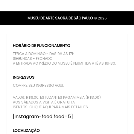
MUSEU DE ARTE SACRA DE SÃO PAULO
© 2026
HORÁRIO DE FUNCIONAMENTO
TERÇA A DOMINGO - DAS 9H ÀS 17H
SEGUNDAS - FECHADO
A ENTRADA AO PRÉDIO DO MUSEU É PERMITIDA ATÉ AS 16H30.
INGRESSOS
COMPRE SEU INGRESSO AQUI.
VALOR: R$6,00, ESTUDANTES PAGAM MEIA (R$3,00)
AOS SÁBADOS A VISITA É GRATUITA
ISENTOS:
CLIQUE AQUI PARA MAIS DETALHES
[instagram-feed feed=5]
LOCALIZAÇÃO