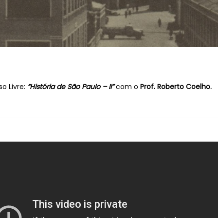
o Livre:
“História de São Paulo – II”
com o
Prof. Roberto Coelho.