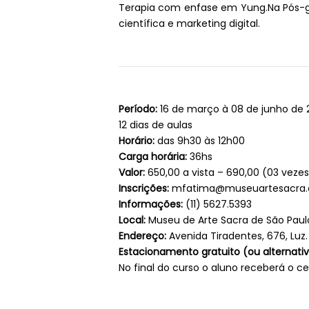
Terapia com enfase em Yung.Na Pós-gr
científica e marketing digital.
Período:
16 de março à 08 de junho de 
12 dias de aulas
Horário:
das 9h30 às 12h00
Carga horária:
36hs
Valor:
650,00 a vista – 690,00 (03 veze
Inscrições:
mfatima@museuartesacra.o
Informações:
(11) 5627.5393
Local:
Museu de Arte Sacra de São Paul
Endereço:
Avenida Tiradentes, 676, Luz.
Estacionamento gratuito (ou alternati
No final do curso o aluno receberá o cer