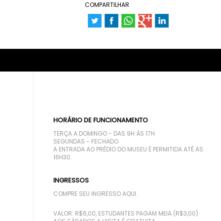
COMPARTILHAR
HORÁRIO DE FUNCIONAMENTO
TERÇA A DOMINGO - DAS 9H ÀS 17H
SEGUNDAS - FECHADO
A ENTRADA AO PRÉDIO DO MUSEU É PERMITIDA ATÉ AS
16H30.
INGRESSOS
COMPRE SEU INGRESSO AQUI.
VALOR: R$6,00, ESTUDANTES PAGAM MEIA (R$3,00)