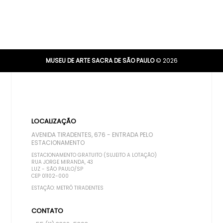
MUSEU DE ARTE SACRA DE SÃO PAULO
© 2026
LOCALIZAÇÃO
AVENIDA TIRADENTES, 676 - ENTRADA PELO
ESTACIONAMENTO
ESTACIONAMENTO GRATUITO (SUJEITO A LOTAÇÃO)
RUA JORGE MIRANDA, 43
LUZ - SÃO PAULO/SP
CEP 01102-000
ESTAÇÃO: METRÔ TIRADENTES
CONTATO