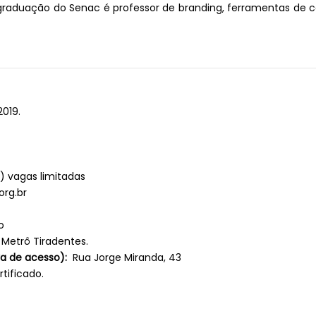
aduação do Senac é professor de branding, ferramentas de c
2019.
s) vagas limitadas
rg.br
o
 Metrô Tiradentes.
va de acesso):
Rua Jorge Miranda, 43
tificado.