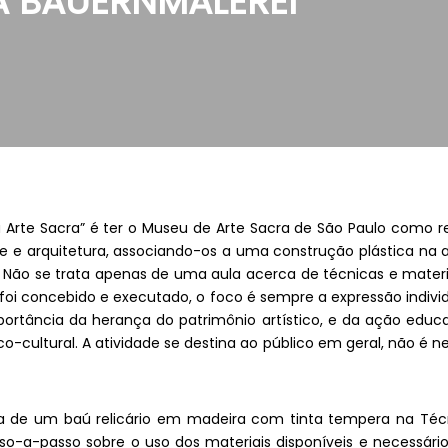
A BAUERNMALEREI
na Arte Sacra” é ter o Museu de Arte Sacra de São Paulo como r
te e arquitetura, associando-os a uma construção plástica na 
e. Não se trata apenas de uma aula acerca de técnicas e mater
i concebido e executado, o foco é sempre a expressão individ
ortância da herança do patrimônio artístico, e da ação educ
-cultural. A atividade se destina ao público em geral, não é ne
 de um baú relicário em madeira com tinta tempera na Técnic
o-a-passo sobre o uso dos materiais disponíveis e necessário