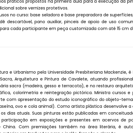
ios práticos propostos na primeira aula para a execução da pin
cional sobre vernizes protetivos.
usos no curso: base seladora e base preparadora de superfície
dê descartável, pano auxiliar, pinceis de apoio de uso comum
ra para cada participante em peça customizada com até 15 cm de
ra e Urbanismo pela Universidade Presbiteriana Mackenzie, é 
e Sacra, Arquitetura e Pintura de Cavalete, atuando profissio
nária sacra (madeira, gesso e terracota), e no restauro arquite
fica, colorimetria e reintegração pictórica. Ministra cursos e 
e arte com apresentação do estudo iconográfico do objeto-tem
aseína, ovo e cola animal). Como artista plástica desenvolve a
 os dias atuais. Suas pinturas estão publicadas em conceituado
articipação em exposições e presentes em acervos de país
 e China. Com premiações também na área literária, é aut