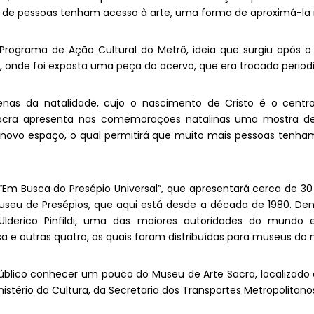
 de pessoas tenham acesso à arte, uma forma de aproximá-la 
 Programa de Ação Cultural do Metrô, ideia que surgiu após o
, onde foi exposta uma peça do acervo, que era trocada perio
enas da natalidade, cujo o nascimento de Cristo é o centr
Sacra apresenta nas comemorações natalinas uma mostra de 
novo espaço, o qual permitirá que muito mais pessoas tenham
“Em Busca do Presépio Universal”, que apresentará cerca de 30
seu de Presépios, que aqui está desde a década de 1980. Dent
Ulderico Pinfildi, uma das maiores autoridades do mundo
 e outras quatro, as quais foram distribuídas para museus do 
 público conhecer um pouco do Museu de Arte Sacra, localizado
nistério da Cultura, da Secretaria dos Transportes Metropolitano