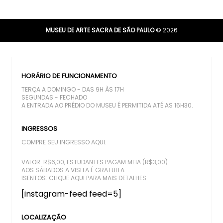
MUSEU DE ARTE SACRA DE SÃO PAULO
© 2026
HORÁRIO DE FUNCIONAMENTO
TERÇA A DOMINGO - DAS 9H ÀS 17H
SEGUNDAS - FECHADO
A ENTRADA AO PRÉDIO DO MUSEU É PERMITIDA ATÉ AS 16H30.
INGRESSOS
COMPRE SEU INGRESSO AQUI.
VALOR: R$6,00, ESTUDANTES PAGAM MEIA (R$3,00)
AOS SÁBADOS A VISITA É GRATUITA
ISENTOS:
CLIQUE AQUI PARA MAIS DETALHES
[instagram-feed feed=5]
LOCALIZAÇÃO