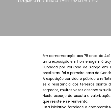
DURAÇÃO:
04 DE OUTUBRO ATÉ 23 DE NOVEMBRO DE 2025
Em comemoração aos 75 anos do Axé Il
uma exposição em homenagem à traje
Fundada por Pai Caio de Xangô em 195
brasileiras, foi a primeira casa de C
A exposição convida o público a refleti
se a resistência dos terreiros diante 
sagrados, muitas vezes descontextualiz
Neste espaço de escuta e valorização
que resiste e se reinventa.
Esta iniciativa fortalece o compromi